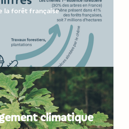
e la forêt française
gement climatique