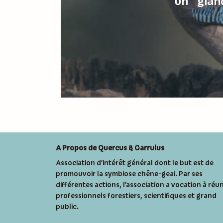
un "glan
A Propos de Quercus & Garrulus
Association d’intérêt général dont le but est de
promouvoir la symbiose chêne-geai. Par ses
différentes actions, l’association a vocation à réun
professionnels forestiers, scientifiques et grand
public.