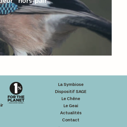
deur" hors-pair
La Symbiose
Dispositif SAGE
Le Chêne
ir
Le Geai
Actualités
Contact