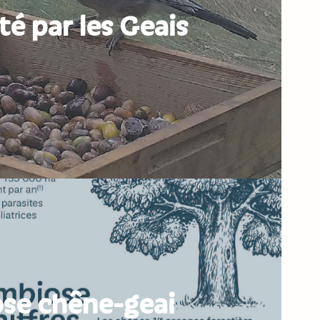
té par les Geais
se chêne-geai