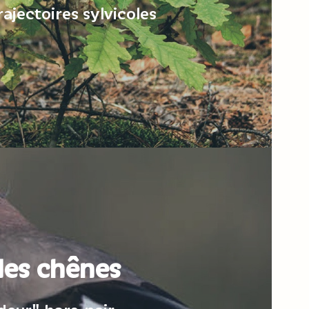
ajectoires sylvicoles
des chênes