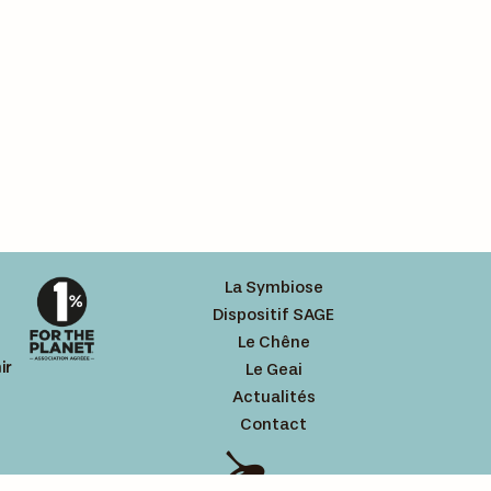
La Symbiose
Dispositif SAGE
Le Chêne
ir
Le Geai
Actualités
Contact