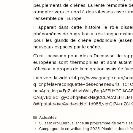
peuplements de chênes. La lente remontée de
remonter vers le nord à des vitesses assez im
l’ensemble de l’Europe.
Il apparait dans cette histoire le rôle dis
phénomènes de migration à très longue distanc
pour les glands de chêne pédonculé (essence
nouveaux espaces par le chêne.
C’est l’occasion pour Alexis Ducousso de rap
européens sont thermophiles et sont autant d
réflexion à propos de la migration assistée fa
Lien vers la vidéo :
https://www.google.com/sea
q=cnpf+la+reconquette+des+chenes&rlz=1C1
nes&gs_lcrp=EgZjaHJvbWUyBggAEEUYOTIKCAE
QABjvBdIBCTgyODhqMGoxNagCCLACAfEFHLMF_
8#fpstate=ive&vld=cid:fc11d955,vid:QI74rnZCJK
Actualités
Suisse: ProQuercus lance un programme de semis assi
Campagne de crowdfunding 2025: Plantons des chên