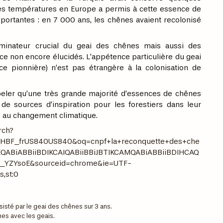
s températures en Europe a permis à cette essence de
portantes : en 7 000 ans, les chênes avaient recolonisé
séminateur crucial du geai des chênes mais aussi des
e non encore élucidés. L’appétence particulière du geai
 pionnière) n’est pas étrangère à la colonisation de
peler qu’une très grande majorité d’essences de chênes
e sources d’inspiration pour les forestiers dans leur
ce au changement climatique.
rch?
CHBF_frUS840US840&oq=cnpf+la+reconquette+des+che
QABiABBiiBDIKCAIQABiiBBiJBTIKCAMQABiABBiiBDIHCAQ
YZYsoE&sourceid=chrome&ie=UTF-
s,st:0
sté par le geai des chênes sur 3 ans.
es avec les geais.